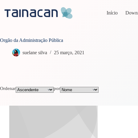
Pular
para
Início
Down
o
conteúdo
Orgão da Administração Pública
suelane silva
25 março, 2021
Ordenar
por