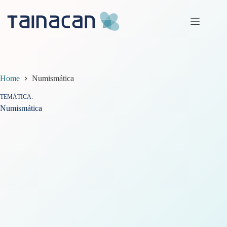
Pular
para
o
conteúdo
Home
Numismática
TEMÁTICA
Numismática