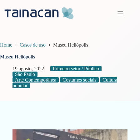
Pular
para
o
conteúdo
Home
Casos de uso
Museu Heliópolis
Museu Heliópolis
19 agosto, 2022
Primeiro setor / Público
São Paulo
Arte Contemporânea
Costumes sociais
Cultura
popular