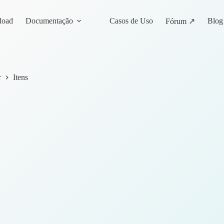
load
Documentação
Casos de Uso
Blog
Fórum ↗
r
Itens