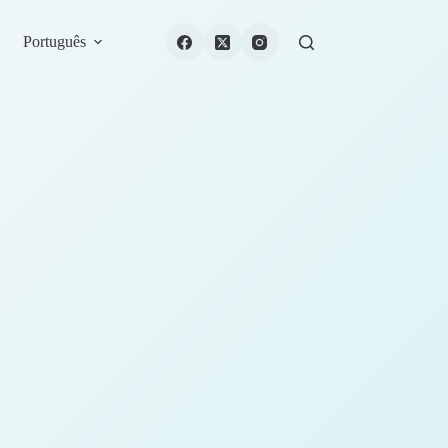
Português