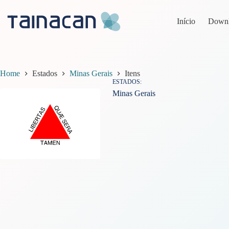
Pular
para
Início
Down
o
conteúdo
Home
Estados
Minas Gerais
Itens
ESTADOS
Minas Gerais