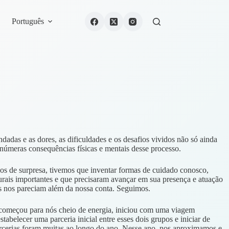
Português
das e as dores, as dificuldades e os desafios vividos não só ainda
inúmeras consequências físicas e mentais desse processo.
gos de surpresa, tivemos que inventar formas de cuidado conosco,
lturais importantes e que precisaram avançar em sua presença e atuação
os nos pareciam além da nossa conta. Seguimos.
0 começou para nós cheio de energia, iniciou com uma viagem
ecer uma parceria inicial entre esses dois grupos e iniciar de
rcerias foram muitas ao longo do ano. Nesse ano, nos aproximamos e