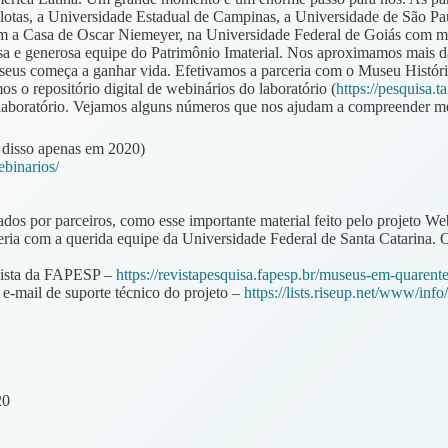
lotas, a Universidade Estadual de Campinas, a Universidade de São Pa
m a Casa de Oscar Niemeyer, na Universidade Federal de Goiás com ma
a e generosa equipe do Patrimônio Imaterial. Nos aproximamos mais 
seus começa a ganhar vida. Efetivamos a parceria com o Museu Históri
 o repositório digital de webinários do laboratório (
https://pesquisa.t
m o laboratório. Vejamos alguns números que nos ajudam a compreender 
disso apenas em 2020)
ebinarios/
nçados por parceiros, como esse importante material feito pelo projeto
ria com a querida equipe da Universidade Federal de Santa Catarina. 
evista da FAPESP –
https://revistapesquisa.fapesp.br/museus-em-quarent
e e-mail de suporte técnico do projeto –
https://lists.riseup.net/www/info
20