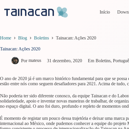
Pular
para
Início
Down
o
conteúdo
Home
Blog
Boletins
Tainacan: Ações 2020
Tainacan: Ações 2020
Por
mateus
31 dezembro, 2020
Em
Boletins
,
Portuguê
O ano de 2020 já é um marco histórico fundamental para que se possa c
estão entre nós como seguem desafiadores para 2021. Acima de tudo, ca
Não poderia ter sido diferente conosco, da equipe Tainacan e do Labor
solidariedade, apoio e inventar novas maneiras de trabalhar, de organiz
no espaço digital. O ano foi duro, profundo e repleto de momentos ond
É momento de registar um pouco dessa trajetória e deixar uma marca p
internacional ao México, onde pudemos conhecer a equipe do projeto 
forma consistente o processo de internacionalização do Tainacan na 