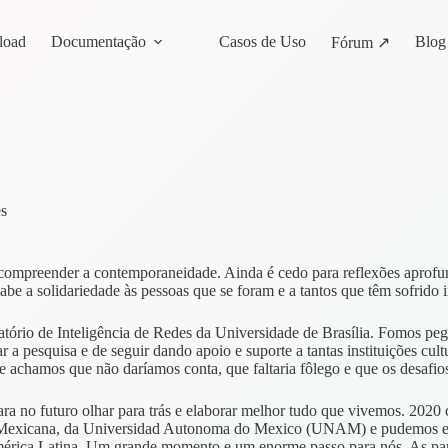
load
Documentação
Casos de Uso
Blog
Fórum ↗
s
ompreender a contemporaneidade. Ainda é cedo para reflexões aprofunda
be a solidariedade às pessoas que se foram e a tantos que têm sofrido 
atório de Inteligência de Redes da Universidade de Brasília. Fomos pe
ar a pesquisa e de seguir dando apoio e suporte a tantas instituições cu
e achamos que não daríamos conta, que faltaria fôlego e que os desafi
ara no futuro olhar para trás e elaborar melhor tudo que vivemos. 202
Mexicana, da Universidad Autonoma do Mexico (UNAM) e pudemos estabel
América Latina. Um grande momento e um enorme passo para nós. As pa