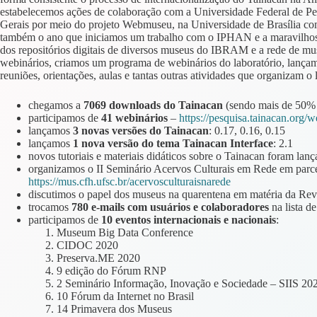
estabelecemos ações de colaboração com a Universidade Federal de Pe
Gerais por meio do projeto Webmuseu, na Universidade de Brasília co
também o ano que iniciamos um trabalho com o IPHAN e a maravilhos
dos repositórios digitais de diversos museus do IBRAM e a rede de mu
webinários, criamos um programa de webinários do laboratório, lançamos
reuniões, orientações, aulas e tantas outras atividades que organiza
chegamos a
7069 downloads do Tainacan
(sendo mais de 50% 
participamos de
41 webinários
–
https://pesquisa.tainacan.org/w
lançamos
3 novas versões do Tainacan
: 0.17, 0.16, 0.15
lançamos
1 nova versão do tema Tainacan Interface
: 2.1
novos tutoriais e materiais didáticos sobre o Tainacan foram la
organizamos o II Seminário Acervos Culturais em Rede em parce
https://mus.cfh.ufsc.br/acervosculturaisnarede
discutimos o papel dos museus na quarentena em matéria da R
trocamos
780 e-mails com usuários e colaboradores
na lista d
participamos de
10 eventos internacionais e nacionais
:
Museum Big Data Conference
CIDOC 2020
Preserva.ME 2020
9 edição do Fórum RNP
2 Seminário Informação, Inovação e Sociedade – SIIS 20
10 Fórum da Internet no Brasil
14 Primavera dos Museus