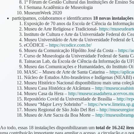
1º Fórum de Gestão Cultural das Instituições de Ensino S
I Semana Acadêmica de Museologia
MuseumWeek 2020
participamos, colaboramos e identificamos
18 novas instalaçõe
Exposição de 70 anos da Escola de Ciência da Informa
Museu de Arte Religiosa e Tradicional-
https://museudeart
Instituto de Cultura e Arte da Universidade Federal do Ce
Museu Universitário de Arte da Universidade Federal 
eCÓDICE –
https://ecodice.com.br/
Museu da Comunicação Hipólito José da Costa –
https://
Curso de Museologia da Universidade Federal de Santa C
Tainacan Lab, da Escola de Ciência da Informação da 
Museu das Comunicações e Humanidades, do Instituto Oi
MASC – Museu de Arte de Santa Catarina –
https://aplic
Núcleo de Estudos Afro-brasileiros e Indígenas (NEABI)
Museu Histórico Nacional disponibilizou mais uma coleçã
Museu Casa Histórica de Alcântara –
http://museucasahist
Museu Casa da Hera –
http://museucasadahera.acervos.mu
Repositório Covid da Universidade de Brasília –
http://re
Museu “Major Levy Sobrinho” –
https://www.limeira.sp.
Museu Regional de São João Del Rei –
http://museuregio
Museu de Arte Sacra da Boa Morte –
http://museusibramg
Ao todo, essas 18 instalações disponibilizaram um
total de 16.242 iten
uma contribuição importante para ampliar o acesso, a circulação e o poten