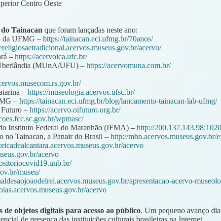
uperior Centro Oeste
s do Tainacan
que foram lançadas neste ano:
ção da UFMG –
https://tainacan.eci.ufmg.br/70anos/
ereligiosaetradicional.acervos.museus.gov.br/acervo/
ará –
https://acervoica.ufc.br/
de Uberlândia (MUnA/UFU) –
https://acervomuna.com.br/
acervos.musecom.rs.gov.br/
atarina –
https://museologia.acervos.ufsc.br/
UFMG –
https://tainacan.eci.ufmg.br/blog/lancamento-tainacan-lab-ufmg/
 Futuro –
https://acervo.oifuturo.org.br/
acoes.fcc.sc.gov.br/wpmasc/
 do Instituto Federal do Maranhão (IFMA) –
http://200.137.143.98:1020
o no Tainacan, a Panair do Brasil –
http://mhn.acervos.museus.gov.br/e
oricadealcantara.acervos.museus.gov.br/acervo
seus.gov.br/acervo
positoriocovid19.unb.br/
gov.br/museu/
naldesaojoaodelrei.acervos.museus.gov.br/apresentacao-acervo-museol
oias.acervos.museus.gov.br/acervo
s de objetos digitais
para acesso ao público
. Um pequeno avanço diant
cial de presença das instituições culturais brasileiras na Internet.