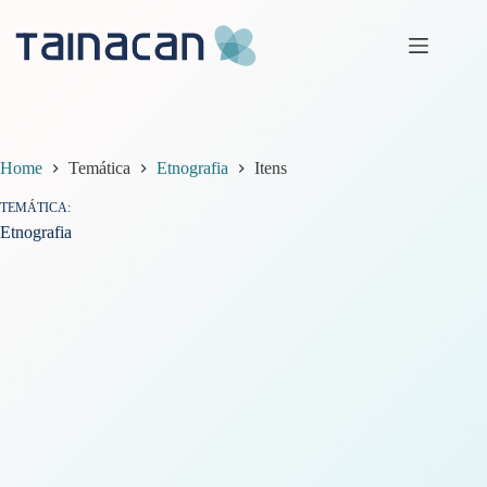
Pular
para
o
conteúdo
Home
Temática
Etnografia
Itens
TEMÁTICA
Etnografia