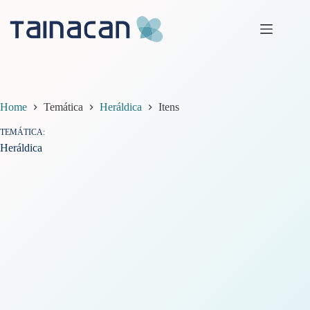
Pular
para
o
conteúdo
Home
Temática
Heráldica
Itens
TEMÁTICA
Heráldica