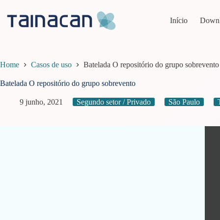
Pular
para
Início
Down
o
conteúdo
Home
Casos de uso
Batelada O repositório do grupo sobrevento
Batelada O repositório do grupo sobrevento
9 junho, 2021
Segundo setor / Privado
São Paulo