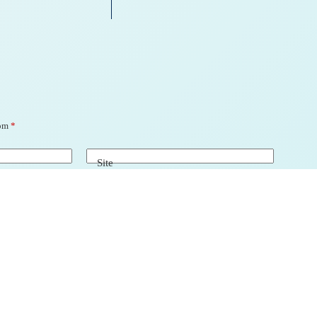
com
*
Site