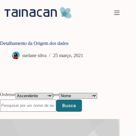
Pular
para
o
conteúdo
Detalhamento da Origem dos dados
suelane silva
25 março, 2021
Ordenar
por
Busca