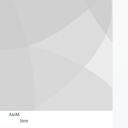
AtoM
Item