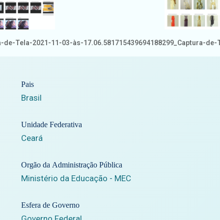
de-Tela-2021-11-03-às-17.06.58
1715439694188299_Captura-de-Te
Pais
Brasil
Unidade Federativa
Ceará
Orgão da Administração Pública
Ministério da Educação - MEC
Esfera de Governo
Governo Federal