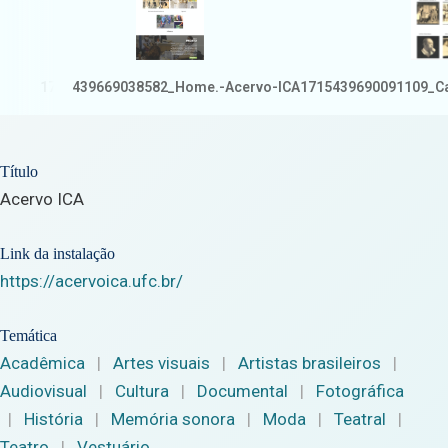
1715439669038582_Home.-Acervo-ICA
1715439690091109_Cap
Título
Acervo ICA
Link da instalação
https://acervoica.ufc.br/
Temática
Acadêmica
|
Artes visuais
|
Artistas brasileiros
|
Audiovisual
|
Cultura
|
Documental
|
Fotográfica
|
História
|
Memória sonora
|
Moda
|
Teatral
|
Teatro
|
Vestuário