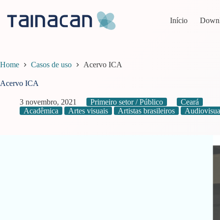
Pular
para
Início
Down
o
conteúdo
Home
Casos de uso
Acervo ICA
Acervo ICA
3 novembro, 2021
Primeiro setor / Público
Ceará
Acadêmica
Artes visuais
Artistas brasileiros
Audiovisua