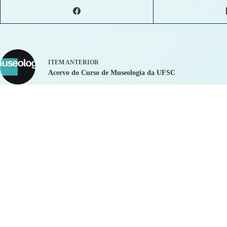
ITEM ANTERIOR
Acervo do Curso de Museologia da UFSC
Deixe um comentário
O seu endereço de e-mail não será publicado.
Campos obrigatórios são marcados 
Nome
*
E-mail
*
Adicionar comentário
*