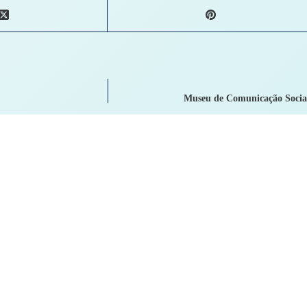
Museu de Comunicação Social
com
*
Site