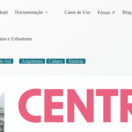
load
Documentação
Casos de Uso
Blog
Fórum ↗
tura e Urbanismo
do Sul
Arquitetura
Cultura
História