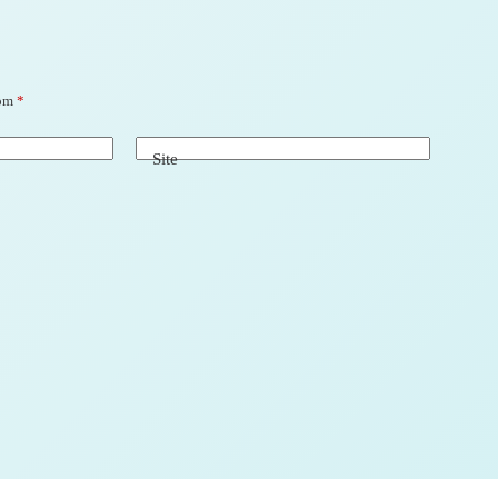
com
*
Site