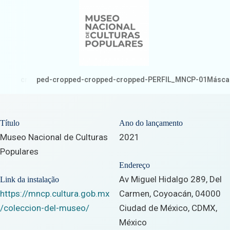
cropped-cropped-cropped-cropped-PERFIL_MNCP-01
Máscar
Título
Ano do lançamento
Museo Nacional de Culturas
2021
Populares
Endereço
Av Miguel Hidalgo 289, Del
Link da instalação
https://mncp.cultura.gob.mx
Carmen, Coyoacán, 04000
/coleccion-del-museo/
Ciudad de México, CDMX,
México