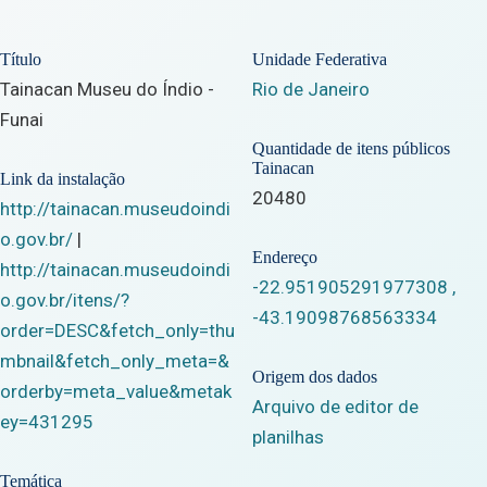
Título
Unidade Federativa
Tainacan Museu do Índio -
Rio de Janeiro
Funai
Quantidade de itens públicos
Tainacan
Link da instalação
20480
http://tainacan.museudoindi
o.gov.br/
|
Endereço
http://tainacan.museudoindi
-22.951905291977308
,
o.gov.br/itens/?
-43.19098768563334
order=DESC&fetch_only=thu
mbnail&fetch_only_meta=&
Origem dos dados
orderby=meta_value&metak
Arquivo de editor de
ey=431295
planilhas
Temática