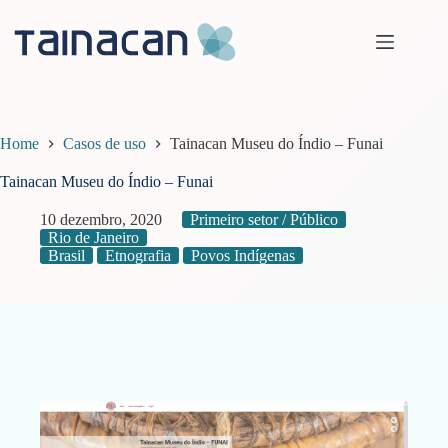
Pular
para
o
conteúdo
Home
Casos de uso
Tainacan Museu do Índio – Funai
Tainacan Museu do Índio – Funai
10 dezembro, 2020
Primeiro setor / Público
Rio de Janeiro
Brasil
Etnografia
Povos Indígenas