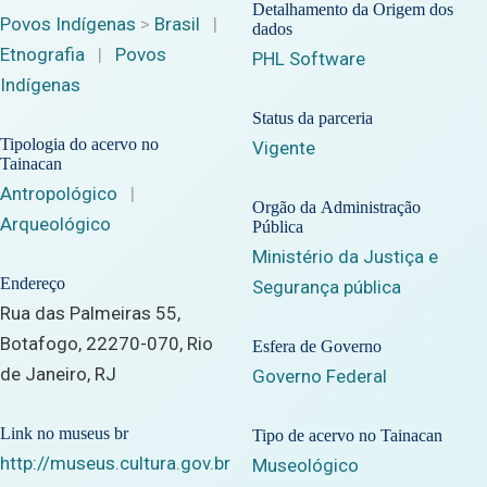
Detalhamento da Origem dos
Povos Indígenas
>
Brasil
|
dados
Etnografia
|
Povos
PHL Software
Indígenas
Status da parceria
Tipologia do acervo no
Vigente
Tainacan
Antropológico
|
Orgão da Administração
Arqueológico
Pública
Ministério da Justiça e
Endereço
Segurança pública
Rua das Palmeiras 55,
Botafogo, 22270-070, Rio
Esfera de Governo
de Janeiro, RJ
Governo Federal
Link no museus br
Tipo de acervo no Tainacan
http://museus.cultura.gov.br
Museológico