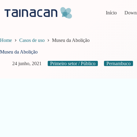
Pular
para
Início
Down
o
conteúdo
Home
Casos de uso
Museu da Abolição
Museu da Abolição
24 junho, 2021
Primeiro setor / Público
Pernambuco