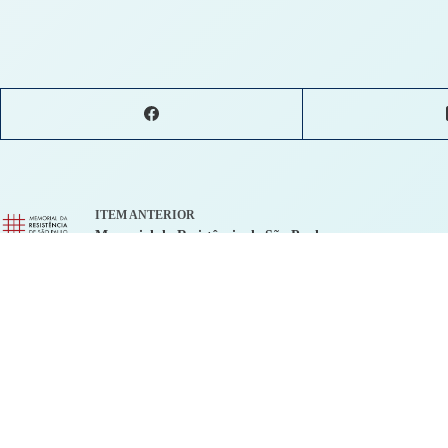
ITEM ANTERIOR
Memorial da Resistência de São Paulo
Deixe um comentário
O seu endereço de e-mail não será publicado.
Campos obrigatórios são marcados 
Nome
*
E-mail
*