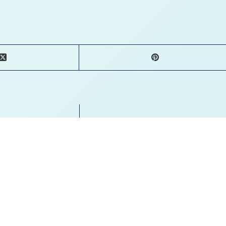
com
*
Site